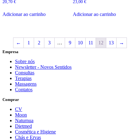
20,70
€
23,00
€
Adicionar ao carrinho
Adicionar ao carrinho
←
1
2
3
…
9
10
11
12
13
→
Empresa
Sobre nós
Newsletter - Novos Sentidos
Consultas
Terapias
Massagens
Contatos
Comprar
CV
Moon
Naturnua
Dietmed
Cosmética e Higiene
Chás e Ervas