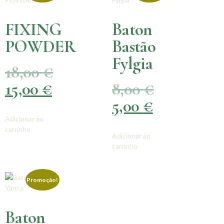
FIXING
Baton
POWDER
Bastão
Fylgia
18,00
€
15,00
€
8,00
€
5,00
€
Adicionar ao
carrinho
Adicionar ao
carrinho
Promoção!
Baton