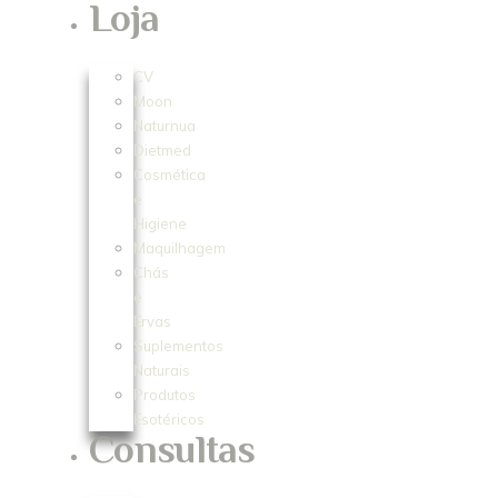
Loja
CV
Moon
Naturnua
Dietmed
Cosmética
e
Higiene
Maquilhagem
Chás
e
Ervas
Suplementos
Naturais
Produtos
Esotéricos
Consultas