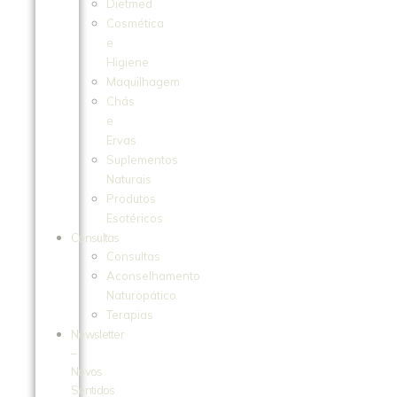
Dietmed
Cosmética
e
Higiene
Maquilhagem
Chás
e
Ervas
Suplementos
Naturais
Produtos
Esotéricos
Consultas
Consultas
Aconselhamento
Naturopático
Terapias
Newsletter
–
Novos
Sentidos