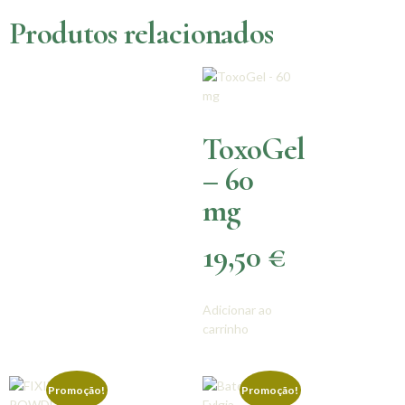
Produtos relacionados
ToxoGel
– 60
mg
19,50
€
Adicionar ao
carrinho
Promoção!
Promoção!