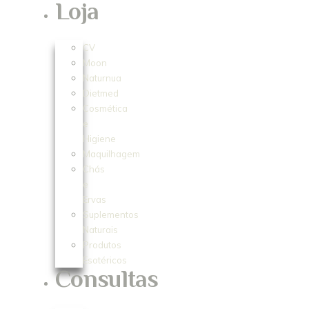
Loja
CV
Moon
Naturnua
Dietmed
Cosmética
e
Higiene
Maquilhagem
Chás
e
Ervas
Suplementos
Naturais
Produtos
Esotéricos
Consultas