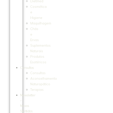
Dietmed
Cosmética
e
Higiene
Maquilhagem
Chás
e
Ervas
Suplementos
Naturais
Produtos
Esotéricos
Consultas
Consultas
Aconselhamento
Naturopático
Terapias
Newsletter
–
Novos
Sentidos