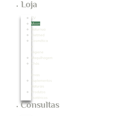
Loja
CV
Moon
Naturnua
Dietmed
Cosmética
e
Higiene
Maquilhagem
Chás
e
Ervas
Suplementos
Naturais
Produtos
Esotéricos
Consultas