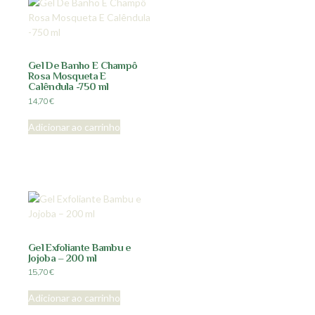
Gel De Banho E Champô
Rosa Mosqueta E
Calêndula -750 ml
14,70
€
Adicionar ao carrinho
Gel Exfoliante Bambu e
Jojoba – 200 ml
15,70
€
Adicionar ao carrinho