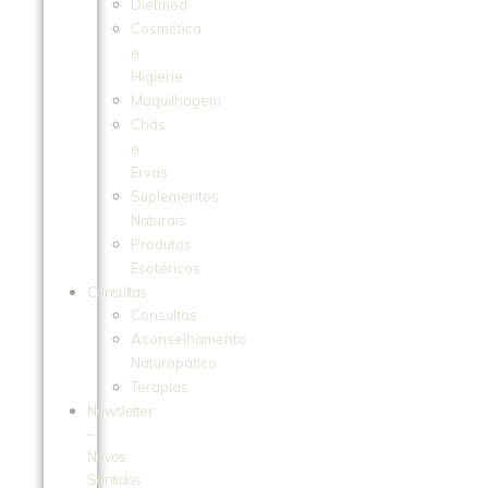
Dietmed
Cosmética
e
Higiene
Maquilhagem
Chás
e
Ervas
Suplementos
Naturais
Produtos
Esotéricos
Consultas
Consultas
Aconselhamento
Naturopático
Terapias
Newsletter
–
Novos
Sentidos