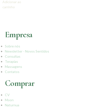
Adicionar ao
carrinho
Empresa
Sobre nós
Newsletter - Novos Sentidos
Consultas
Terapias
Massagens
Contatos
Comprar
CV
Moon
Naturnua