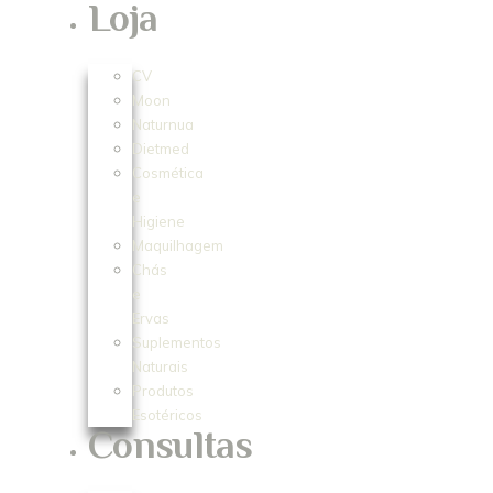
Loja
CV
Moon
Naturnua
Dietmed
Cosmética
e
Higiene
Maquilhagem
Chás
e
Ervas
Suplementos
Naturais
Produtos
Esotéricos
Consultas