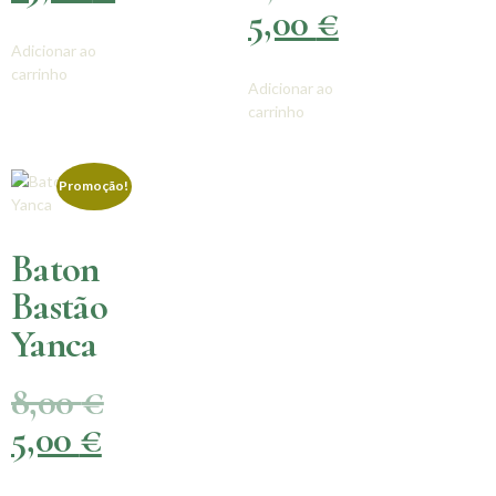
5,00
€
Adicionar ao
carrinho
Adicionar ao
carrinho
Promoção!
Baton
Bastão
Yanca
8,00
€
5,00
€