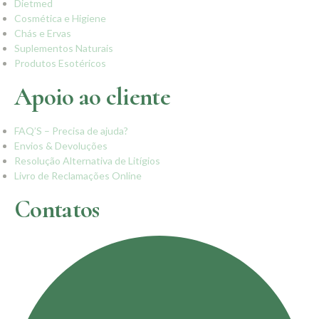
Dietmed
Cosmética e Higiene
Chás e Ervas
Suplementos Naturais
Produtos Esotéricos
Apoio ao cliente
FAQ’S – Precisa de ajuda?
Envios & Devoluções
Resolução Alternativa de Litígios
Livro de Reclamações Online
Contatos