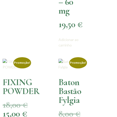
– 60
mg
19,50
€
Adicionar ao
carrinho
Promoção!
Promoção!
FIXING
Baton
POWDER
Bastão
Fylgia
18,00
€
15,00
€
8,00
€