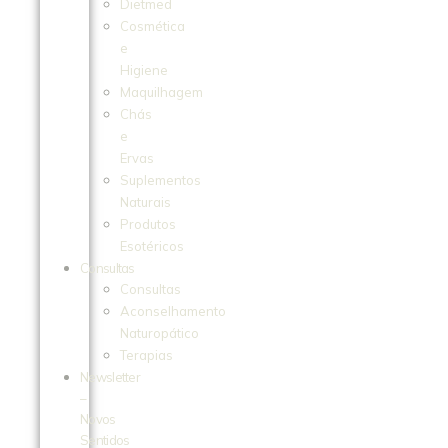
Dietmed
Cosmética
e
Higiene
Maquilhagem
Chás
e
Ervas
Suplementos
Naturais
Produtos
Esotéricos
Consultas
Consultas
Aconselhamento
Naturopático
Terapias
Newsletter
–
Novos
Sentidos