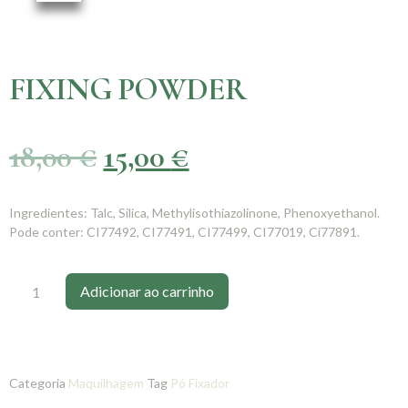
FIXING POWDER
18,00
€
15,00
€
Ingredientes: Talc, Silica, Methylisothiazolinone, Phenoxyethanol.
Pode conter: CI77492, CI77491, CI77499, CI77019, Ci77891.
Adicionar ao carrinho
Categoria
Maquilhagem
Tag
Pó Fixador