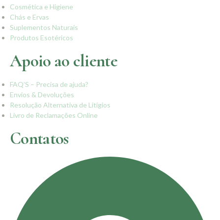
Cosmética e Higiene
Chás e Ervas
Suplementos Naturais
Produtos Esotéricos
Apoio ao cliente
FAQ’S – Precisa de ajuda?
Envios & Devoluções
Resolução Alternativa de Litígios
Livro de Reclamações Online
Contatos