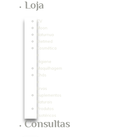
Loja
CV
Moon
Naturnua
Dietmed
Cosmética
e
Higiene
Maquilhagem
Chás
e
Ervas
Suplementos
Naturais
Produtos
Esotéricos
Consultas