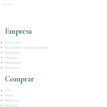
carrinho
Empresa
Sobre nós
Newsletter - Novos Sentidos
Consultas
Terapias
Massagens
Contatos
Comprar
CV
Moon
Naturnua
Dietmed