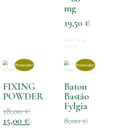
mg
19,50
€
Adicionar ao
carrinho
Promoção!
Promoção!
FIXING
Baton
POWDER
Bastão
Fylgia
18,00
€
15,00
€
8,00
€