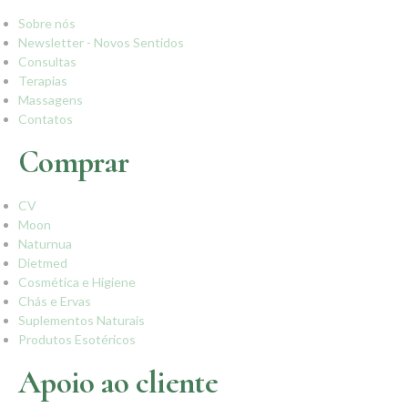
Sobre nós
Newsletter - Novos Sentidos
Consultas
Terapias
Massagens
Contatos
Comprar
CV
Moon
Naturnua
Dietmed
Cosmética e Higiene
Chás e Ervas
Suplementos Naturais
Produtos Esotéricos
Apoio ao cliente