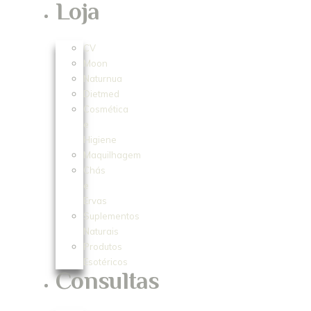
Loja
CV
Moon
Naturnua
Dietmed
Cosmética
e
Higiene
Maquilhagem
Chás
e
Ervas
Suplementos
Naturais
Produtos
Esotéricos
Consultas