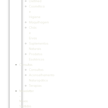
Dietmed
Cosmética
e
Higiene
Maquilhagem
Chás
e
Ervas
Suplementos
Naturais
Produtos
Esotéricos
Consultas
Consultas
Aconselhamento
Naturopático
Terapias
Newsletter
–
Novos
Sentidos