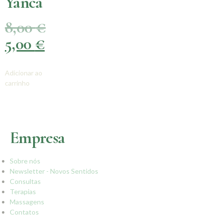
Yanca
8,00
€
5,00
€
Adicionar ao
carrinho
Empresa
Sobre nós
Newsletter - Novos Sentidos
Consultas
Terapias
Massagens
Contatos