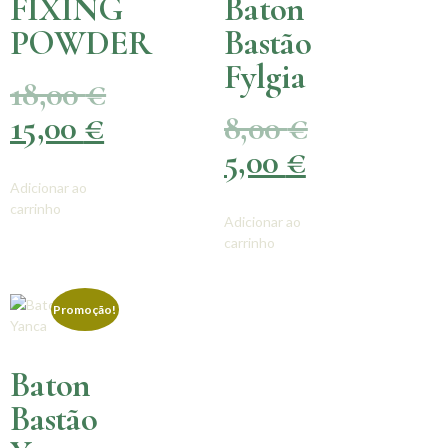
FIXING
Baton
POWDER
Bastão
Fylgia
18,00
€
15,00
€
8,00
€
5,00
€
Adicionar ao
carrinho
Adicionar ao
carrinho
Promoção!
Baton
Bastão