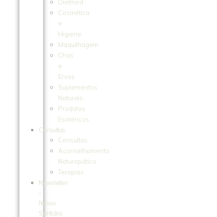
Dietmed
Cosmética
e
Higiene
Maquilhagem
Chás
e
Ervas
Suplementos
Naturais
Produtos
Esotéricos
Consultas
Consultas
Aconselhamento
Naturopático
Terapias
Newsletter
–
Novos
Sentidos