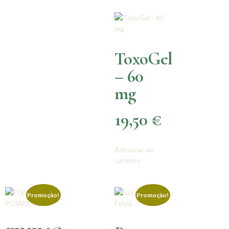
ToxoGel
– 60
mg
19,50
€
Adicionar ao
carrinho
Promoção!
Promoção!