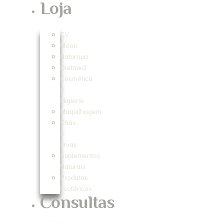
Loja
CV
Moon
Naturnua
Dietmed
Cosmética
e
Higiene
Maquilhagem
Chás
e
Ervas
Suplementos
Naturais
Produtos
Esotéricos
Consultas