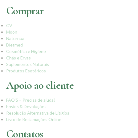
Comprar
CV
Moon
Naturnua
Dietmed
Cosmética e Higiene
Chás e Ervas
Suplementos Naturais
Produtos Esotéricos
Apoio ao cliente
FAQ’S – Precisa de ajuda?
Envios & Devoluções
Resolução Alternativa de Litígios
Livro de Reclamações Online
Contatos