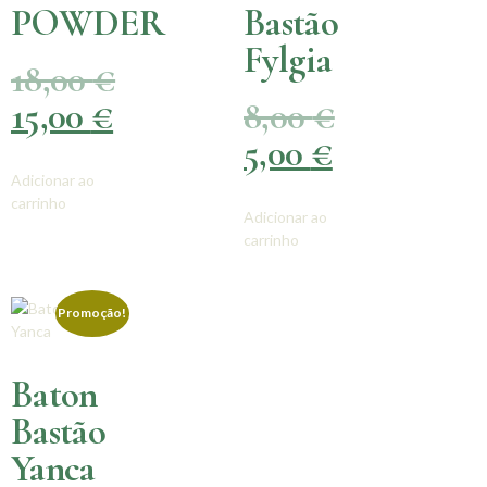
POWDER
Bastão
Fylgia
18,00
€
15,00
€
8,00
€
5,00
€
Adicionar ao
carrinho
Adicionar ao
carrinho
Promoção!
Baton
Bastão
Yanca