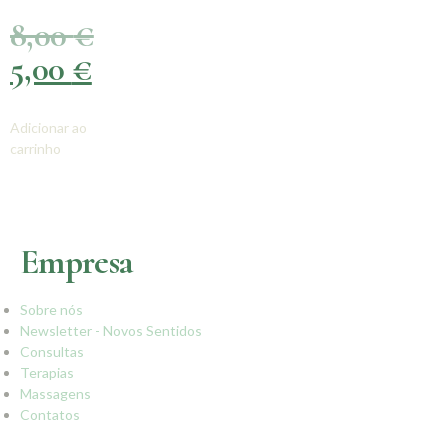
8,00
€
5,00
€
Adicionar ao
carrinho
Empresa
Sobre nós
Newsletter - Novos Sentidos
Consultas
Terapias
Massagens
Contatos