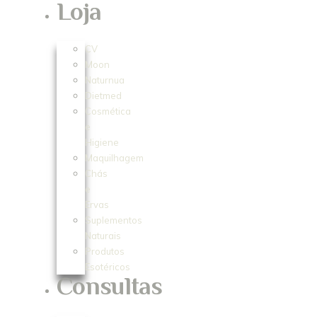
Loja
CV
Moon
Naturnua
Dietmed
Cosmética
e
Higiene
Maquilhagem
Chás
e
Ervas
Suplementos
Naturais
Produtos
Esotéricos
Consultas