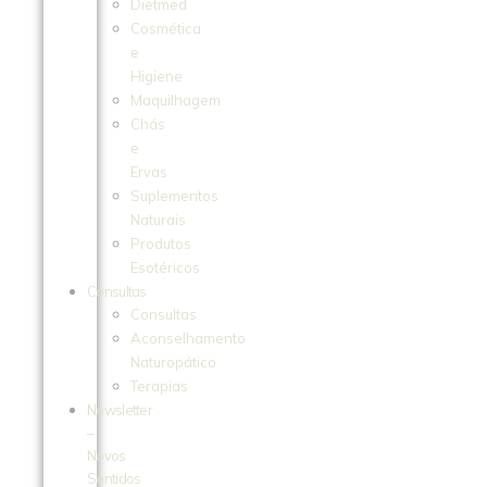
Dietmed
Cosmética
e
Higiene
Maquilhagem
Chás
e
Ervas
Suplementos
Naturais
Produtos
Esotéricos
Consultas
Consultas
Aconselhamento
Naturopático
Terapias
Newsletter
–
Novos
Sentidos