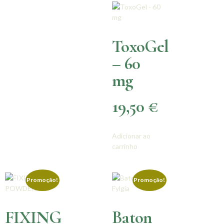
ToxoGel
– 60
mg
19,50
€
Adicionar ao
carrinho
Promoção!
Promoção!
FIXING
Baton