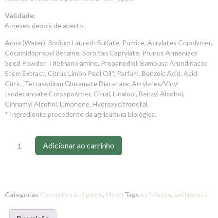
Validade:
6 meses depois de aberto.
Aqua (Water), Sodium Laureth Sulfate, Pumice, Acrylates Copolymer,
Cocamidopropyl Betaine, Sorbitan Caprylate, Prunus Armeniaca
Seed Powder, Triethanolamine, Propanediol, Bambusa Arundinacea
Stem Extract, Citrus Limon Peel Oil*, Parfum, Benzoic Acid, Acid
Citric, Tetrasodium Glutamate Diacetate, Acrylates/Vinyl
Isodecanoate Crosspolymer, Citral, Linalool, Benzyl Alcohol,
Cinnamyl Alcohol, Limonene, Hydroxycitronellal.
* Ingrediente procedente da agricultura biológica.
Adicionar ao carrinho
Categorias
Cosmética e Higiene
,
Moon
Tags
exfoliante
,
gel limpeza