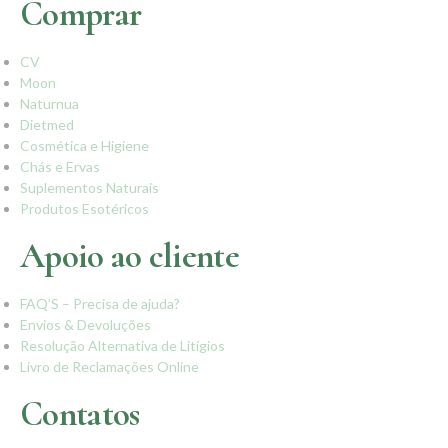
Comprar
CV
Moon
Naturnua
Dietmed
Cosmética e Higiene
Chás e Ervas
Suplementos Naturais
Produtos Esotéricos
Apoio ao cliente
FAQ’S – Precisa de ajuda?
Envios & Devoluções
Resolução Alternativa de Litígios
Livro de Reclamações Online
Contatos