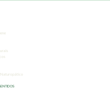
iene
urais
icos
 Naturopático
SENTIDOS