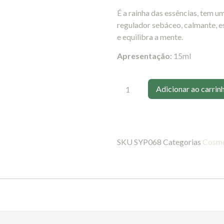
É a rainha das essências, tem 
regulador sebáceo, calmante, es
e equilibra a mente.
Apresentação:
15ml
Adicionar ao carrin
SKU
SYP068
Categorias
Cosmé