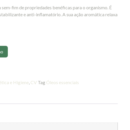
um sem-fim de propriedades benéficas para o organismo. É
tabilizante e anti-inflamatório. A sua ação aromática relaxa
ho
tica e Higiene
,
CV
Tag
Óleos essenciais