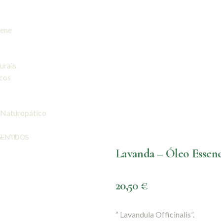
iene
urais
icos
 Naturopático
SENTIDOS
Lavanda – Óleo Essenc
20,50
€
“ Lavandula Officinalis”.