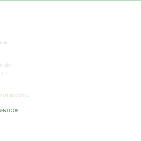
iene
urais
icos
 Naturopático
SENTIDOS