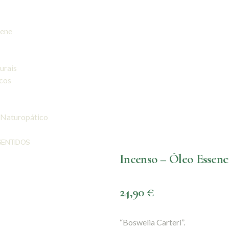
iene
urais
icos
 Naturopático
SENTIDOS
Incenso – Óleo Essenci
24,90
€
“Boswelia Carteri”.