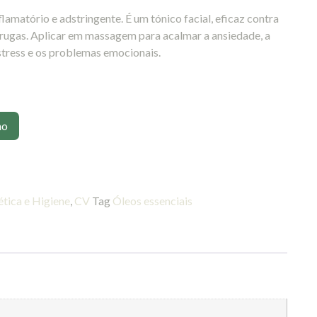
inflamatório e adstringente. É um tónico facial, eficaz contra
e rugas. Aplicar em massagem para acalmar a ansiedade, a
stress e os problemas emocionais.
ho
tica e Higiene
,
CV
Tag
Óleos essenciais