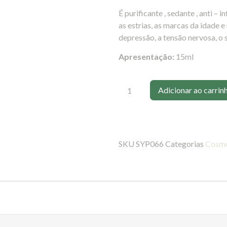
É purificante , sedante , anti – 
as estrias, as marcas da idade 
depressão, a tensão nervosa, o 
Apresentação:
15ml
Adicionar ao carrin
SKU
SYP066
Categorias
Cosmé