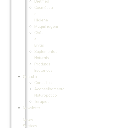
Dietmed
Cosmética
e
Higiene
Maquilhagem
Chás
e
Ervas
Suplementos
Naturais
Produtos
Esotéricos
Consultas
Consultas
Aconselhamento
Naturopático
Terapias
Newsletter
–
Novos
Sentidos