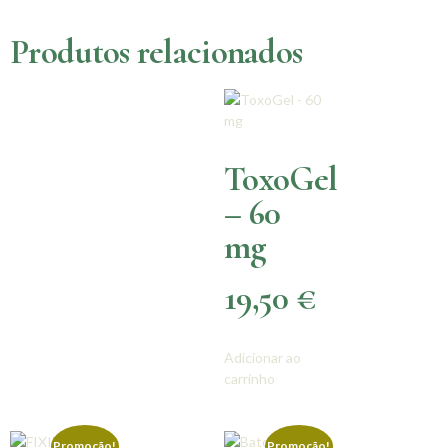
Produtos relacionados
ToxoGel
– 60
mg
19,50
€
Adicionar ao
carrinho
Promoção!
Promoção!