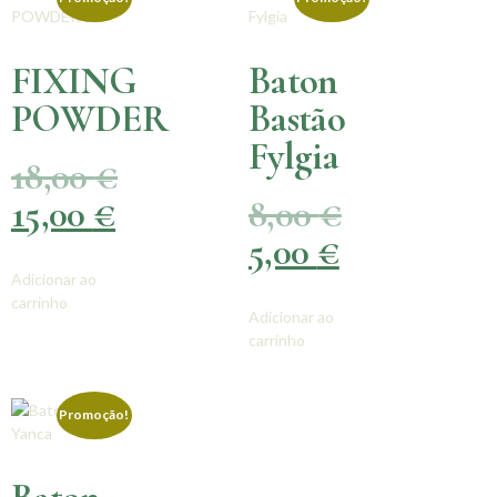
FIXING
Baton
POWDER
Bastão
Fylgia
18,00
€
15,00
€
8,00
€
5,00
€
Adicionar ao
carrinho
Adicionar ao
carrinho
Promoção!