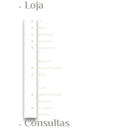
Loja
CV
Moon
Naturnua
Dietmed
Cosmética
e
Higiene
Maquilhagem
Chás
e
Ervas
Suplementos
Naturais
Produtos
Esotéricos
Consultas