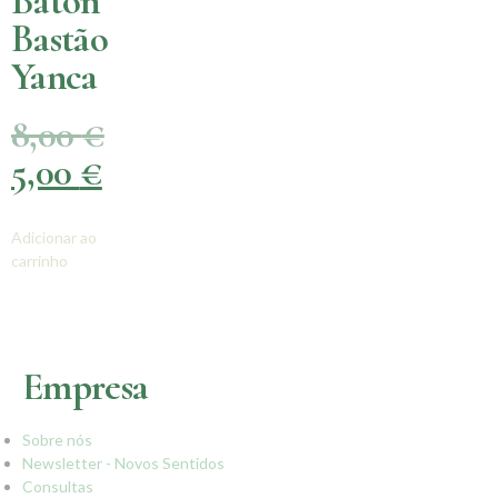
Baton
Bastão
Yanca
8,00
€
5,00
€
Adicionar ao
carrinho
Empresa
Sobre nós
Newsletter - Novos Sentidos
Consultas