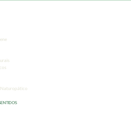
iene
urais
icos
 Naturopático
SENTIDOS