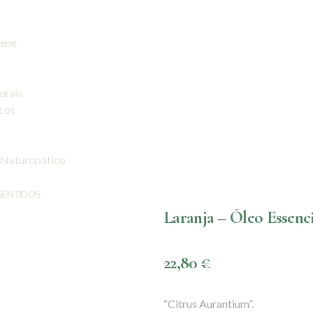
iene
urais
icos
 Naturopático
SENTIDOS
Laranja – Óleo Essenci
22,80
€
“Citrus Aurantium”.