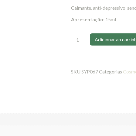
Calmante, anti-depressivo, sen
Apresentação:
15ml
Adicionar ao carrin
SKU
SYP067
Categorias
Cosmé