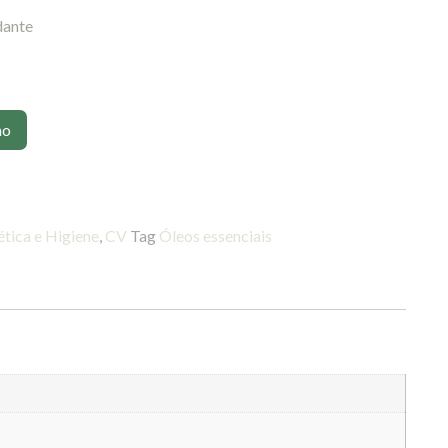
dante
ho
tica e Higiene
,
CV
Tag
Óleos essenciais