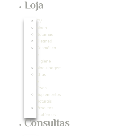
Loja
CV
Moon
Naturnua
Dietmed
Cosmética
e
Higiene
Maquilhagem
Chás
e
Ervas
Suplementos
Naturais
Produtos
Esotéricos
Consultas