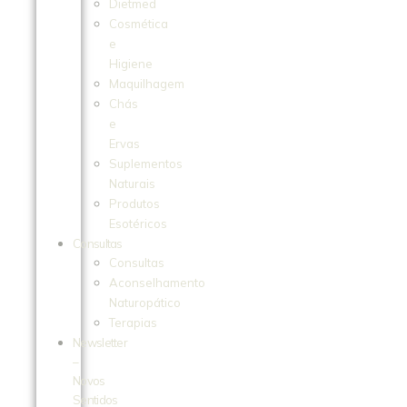
Dietmed
Cosmética
e
Higiene
Maquilhagem
Chás
e
Ervas
Suplementos
Naturais
Produtos
Esotéricos
Consultas
Consultas
Aconselhamento
Naturopático
Terapias
Newsletter
–
Novos
Sentidos