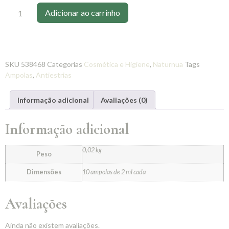
Adicionar ao carrinho
SKU
538468
Categorias
Cosmética e Higiene
,
Naturnua
Tags
Ampolas
,
Antiestrias
Informação adicional
Avaliações (0)
Informação adicional
0,02 kg
Peso
Dimensões
10 ampolas de 2 ml cada
Avaliações
Ainda não existem avaliações.