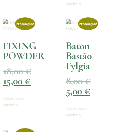
carrinho
Promoção!
Promoção!
FIXING
Baton
POWDER
Bastão
Fylgia
18,00
€
15,00
€
8,00
€
5,00
€
Adicionar ao
carrinho
Adicionar ao
carrinho