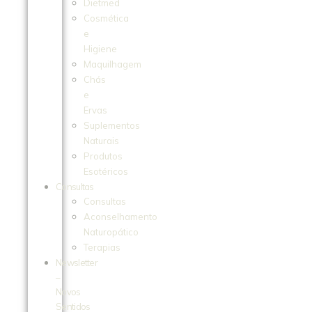
Dietmed
Cosmética
e
Higiene
Maquilhagem
Chás
e
Ervas
Suplementos
Naturais
Produtos
Esotéricos
Consultas
Consultas
Aconselhamento
Naturopático
Terapias
Newsletter
–
Novos
Sentidos