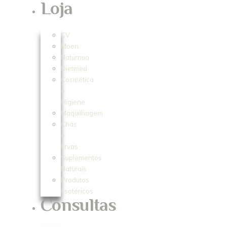
Loja
CV
Moon
Naturnua
Dietmed
Cosmética
e
Higiene
Maquilhagem
Chás
e
Ervas
Suplementos
Naturais
Produtos
Esotéricos
Consultas