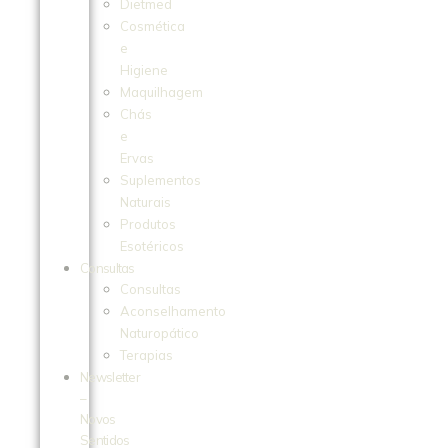
Dietmed
Cosmética
e
Higiene
Maquilhagem
Chás
e
Ervas
Suplementos
Naturais
Produtos
Esotéricos
Consultas
Consultas
Aconselhamento
Naturopático
Terapias
Newsletter
–
Novos
Sentidos