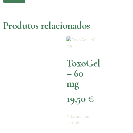
Produtos relacionados
ToxoGel
– 60
mg
19,50
€
Adicionar ao
carrinho