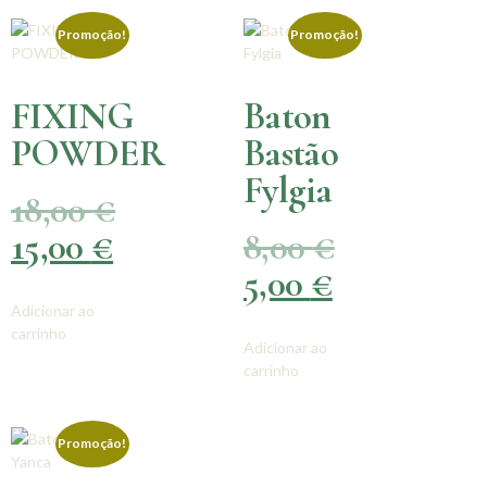
Promoção!
Promoção!
FIXING
Baton
POWDER
Bastão
Fylgia
18,00
€
15,00
€
8,00
€
5,00
€
Adicionar ao
carrinho
Adicionar ao
carrinho
Promoção!