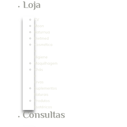
Loja
CV
Moon
Naturnua
Dietmed
Cosmética
e
Higiene
Maquilhagem
Chás
e
Ervas
Suplementos
Naturais
Produtos
Esotéricos
Consultas