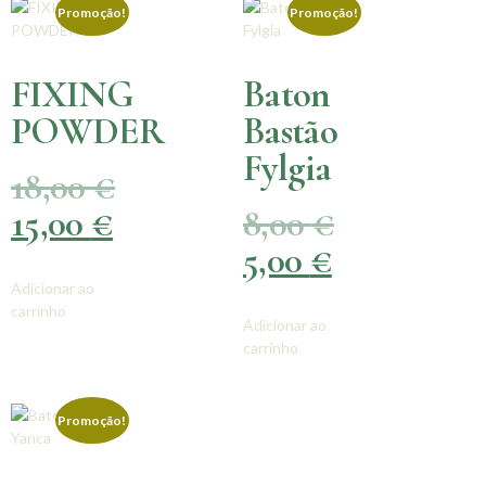
Promoção!
Promoção!
FIXING
Baton
POWDER
Bastão
Fylgia
18,00
€
15,00
€
8,00
€
5,00
€
Adicionar ao
carrinho
Adicionar ao
carrinho
Promoção!