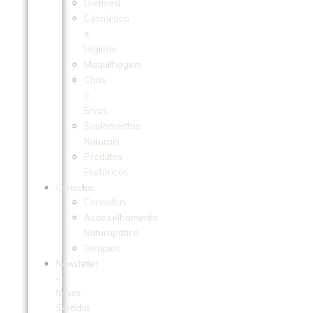
Dietmed
Cosmética
e
Higiene
Maquilhagem
Chás
e
Ervas
Suplementos
Naturais
Produtos
Esotéricos
Consultas
Consultas
Aconselhamento
Naturopático
Terapias
Newsletter
–
Novos
Sentidos