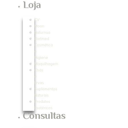
Loja
CV
Moon
Naturnua
Dietmed
Cosmética
e
Higiene
Maquilhagem
Chás
e
Ervas
Suplementos
Naturais
Produtos
Esotéricos
Consultas