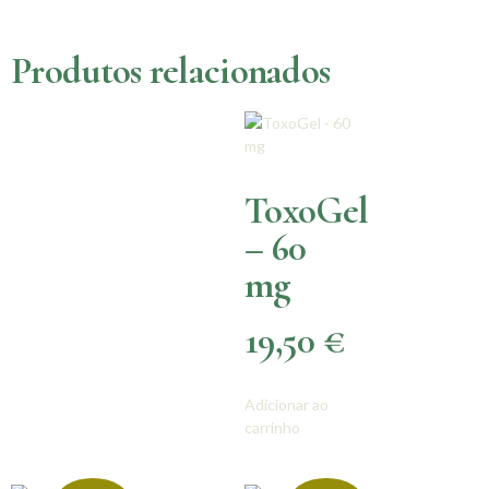
Produtos relacionados
ToxoGel
– 60
mg
19,50
€
Adicionar ao
carrinho