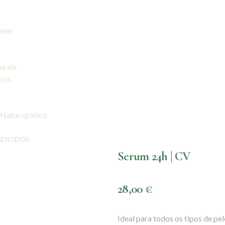
iene
urais
icos
 Naturopático
SENTIDOS
Serum 24h | CV
28,00
€
Ideal para todos os tipos de pe