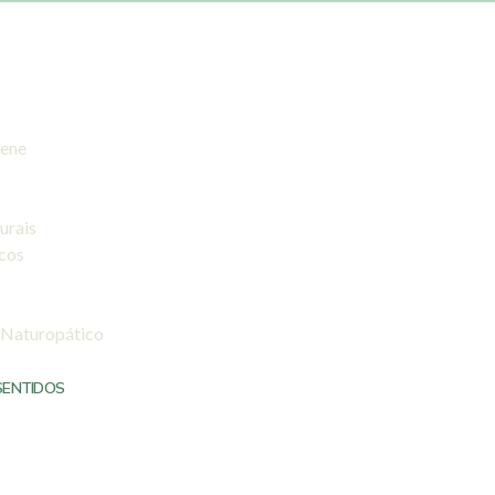
iene
urais
icos
 Naturopático
SENTIDOS