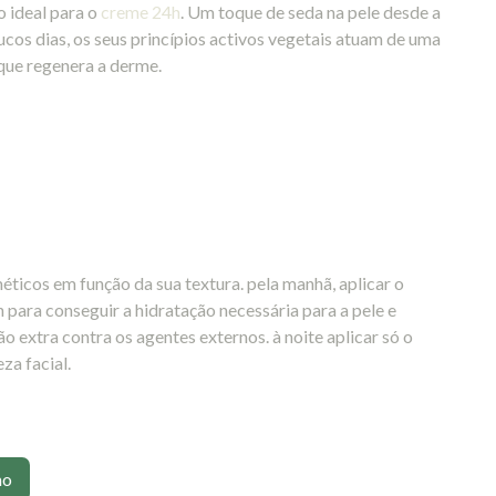
 ideal para o
creme 24h
. Um toque de seda na pele desde a
ucos dias, os seus princípios activos vegetais atuam de uma
que regenera a derme.
ticos em função da sua textura. pela manhã, aplicar o
para conseguir a hidratação necessária para a pele e
 extra contra os agentes externos. à noite aplicar só o
za facial.
ho