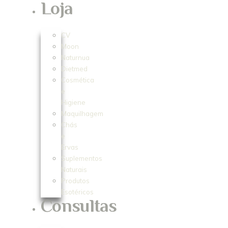
Loja
CV
Moon
Naturnua
Dietmed
Cosmética
e
Higiene
Maquilhagem
Chás
e
Ervas
Suplementos
Naturais
Produtos
Esotéricos
Consultas