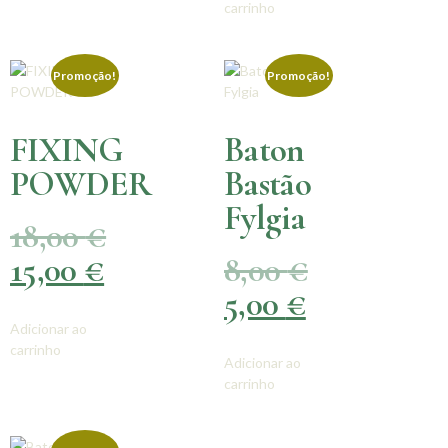
carrinho
Promoção!
Promoção!
FIXING
Baton
POWDER
Bastão
Fylgia
18,00
€
15,00
€
8,00
€
5,00
€
Adicionar ao
carrinho
Adicionar ao
carrinho