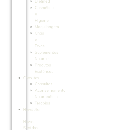
Dietmed
Cosmética
e
Higiene
Maquilhagem
Chás
e
Ervas
Suplementos
Naturais
Produtos
Esotéricos
Consultas
Consultas
Aconselhamento
Naturopático
Terapias
Newsletter
–
Novos
Sentidos