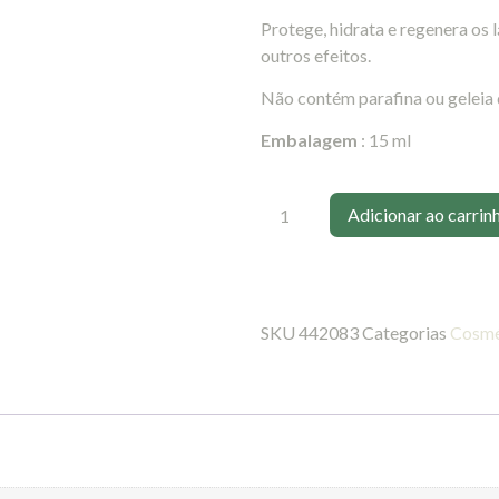
Protege, hidrata e regenera os 
outros efeitos.
Não contém parafina ou geleia 
Embalagem
: 15 ml
Adicionar ao carrin
SKU
442083
Categorias
Cosmé