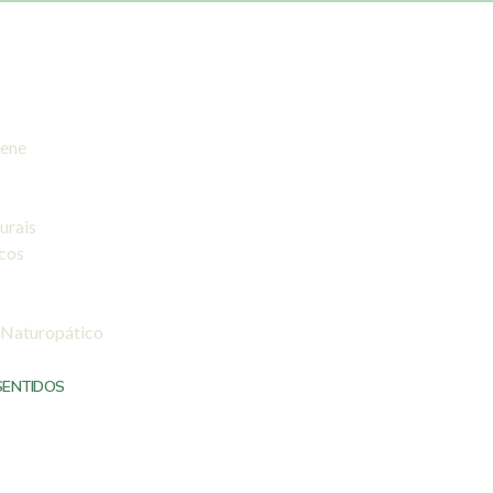
iene
urais
icos
 Naturopático
SENTIDOS