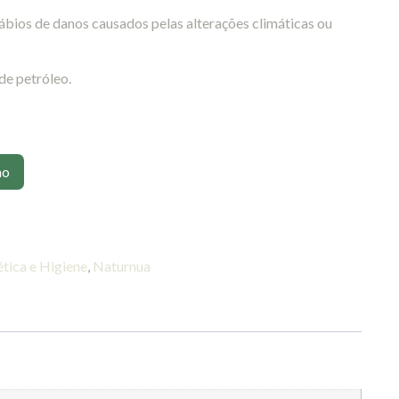
lábios de danos causados pelas alterações climáticas ou
de petróleo.
ho
tica e Higiene
,
Naturnua