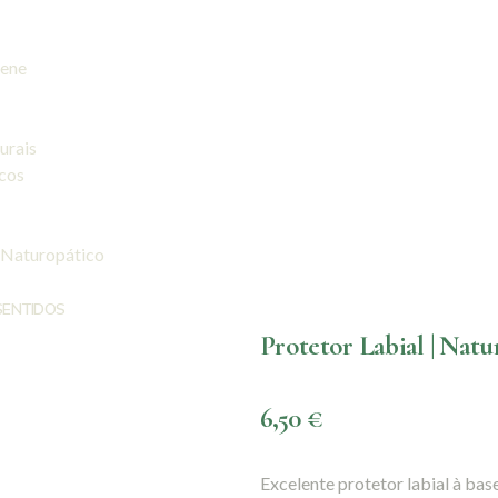
iene
urais
icos
 Naturopático
SENTIDOS
Protetor Labial | Nat
6,50
€
Excelente protetor labial à base