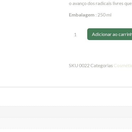
o avanço dos radicais livres q
Embalagem
: 250 ml
Adicionar ao carrin
SKU
0022
Categorias
Cosmétic