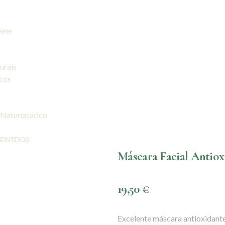
iene
urais
icos
 Naturopático
SENTIDOS
Máscara Facial Antiox
19,50
€
Excelente máscara antioxidante