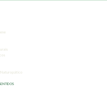
iene
urais
icos
 Naturopático
SENTIDOS