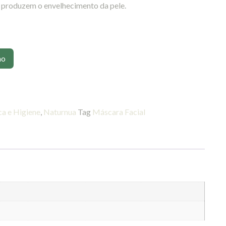
ue produzem o envelhecimento da pele.
ho
a e Higiene
,
Naturnua
Tag
Máscara Facial