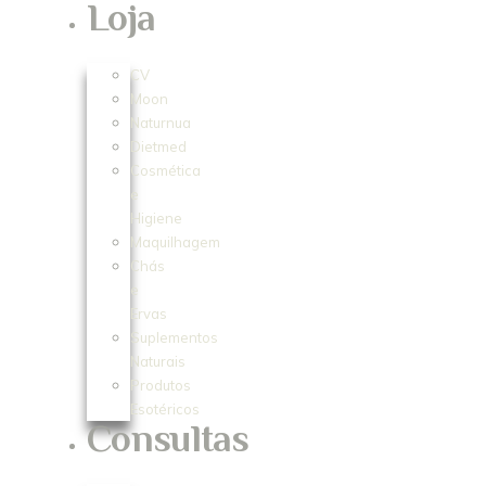
Loja
CV
Moon
Naturnua
Dietmed
Cosmética
e
Higiene
Maquilhagem
Chás
e
Ervas
Suplementos
Naturais
Produtos
Esotéricos
Consultas