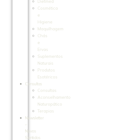
Dietmed
Cosmética
e
Higiene
Maquilhagem
Chás
e
Ervas
Suplementos
Naturais
Produtos
Esotéricos
Consultas
Consultas
Aconselhamento
Naturopático
Terapias
Newsletter
–
Novos
Sentidos