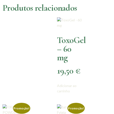
Produtos relacionados
ToxoGel
– 60
mg
19,50
€
Adicionar ao
carrinho
Promoção!
Promoção!