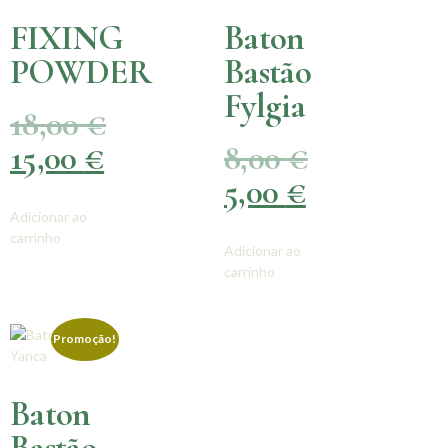
FIXING
Baton
POWDER
Bastão
Fylgia
18,00
€
15,00
€
8,00
€
5,00
€
Adicionar ao
carrinho
Adicionar ao
carrinho
Promoção!
Baton