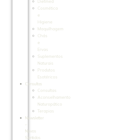
Dietmed
Cosmética
e
Higiene
Maquilhagem
Chás
e
Ervas
Suplementos
Naturais
Produtos
Esotéricos
Consultas
Consultas
Aconselhamento
Naturopático
Terapias
Newsletter
–
Novos
Sentidos