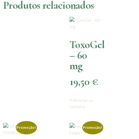
Produtos relacionados
ToxoGel
– 60
mg
19,50
€
Adicionar ao
carrinho
Promoção!
Promoção!