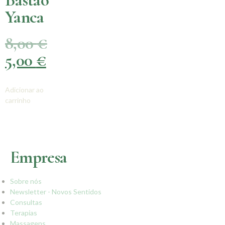
Bastão
Yanca
8,00
€
5,00
€
Adicionar ao
carrinho
Empresa
Sobre nós
Newsletter - Novos Sentidos
Consultas
Terapias
Massagens