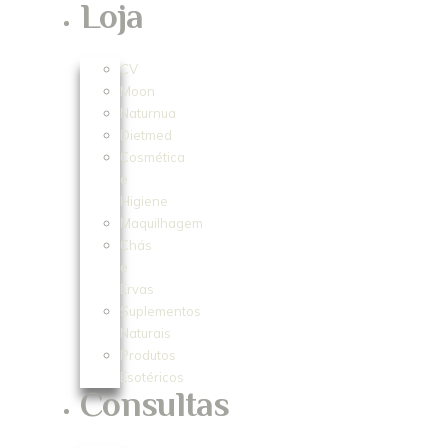
Loja
CV
Moon
Naturnua
Dietmed
Cosmética
e
Higiene
Maquilhagem
Chás
e
Ervas
Suplementos
Naturais
Produtos
Esotéricos
Consultas