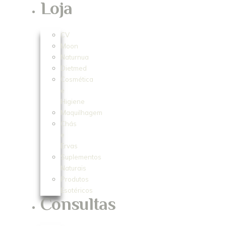
Loja
CV
Moon
Naturnua
Dietmed
Cosmética
e
Higiene
Maquilhagem
Chás
e
Ervas
Suplementos
Naturais
Produtos
Esotéricos
Consultas