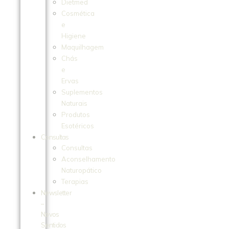
Dietmed
Cosmética
e
Higiene
Maquilhagem
Chás
e
Ervas
Suplementos
Naturais
Produtos
Esotéricos
Consultas
Consultas
Aconselhamento
Naturopático
Terapias
Newsletter
–
Novos
Sentidos