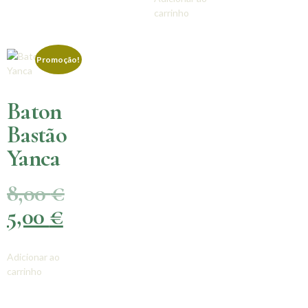
carrinho
Promoção!
Baton
Bastão
Yanca
8,00
€
5,00
€
Adicionar ao
carrinho