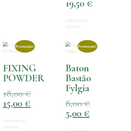
19,50
€
Adicionar ao
carrinho
Promoção!
Promoção!
FIXING
Baton
POWDER
Bastão
Fylgia
18,00
€
15,00
€
8,00
€
5,00
€
Adicionar ao
carrinho
Adicionar ao