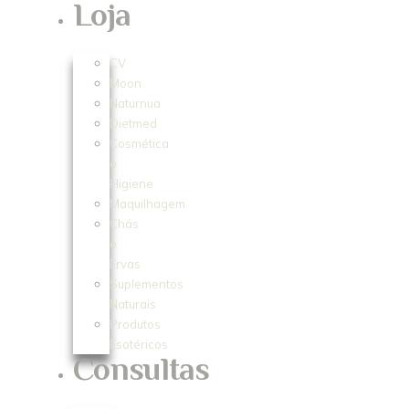
Loja
CV
Moon
Naturnua
Dietmed
Cosmética
e
Higiene
Maquilhagem
Chás
e
Ervas
Suplementos
Naturais
Produtos
Esotéricos
Consultas