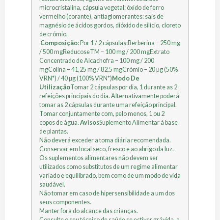
microcristalina, cápsula vegetal: óxido de ferro
vermelho (corante), antiaglomerantes: sais de
magnésio de ácidos gordos, dióxido de silício, cloreto
de crómio.
Composição
: Por 1 / 2 cápsulas:Berberina – 250 mg
/ 500 mgReducoseTM – 100 mg / 200 mgExtrato
Concentrado de Alcachofra – 100 mg / 200
mgColina – 41,25 mg / 82,5 mgCrómio – 20 µg (50%
VRN*) / 40 µg (100% VRN*)
Modo De
Utilização
Tomar 2 cápsulas por dia, 1 durante as 2
refeições principais do dia. Alternativamente poderá
tomar as 2 cápsulas durante uma refeição principal.
Tomar conjuntamente com, pelo menos, 1 ou 2
copos de água.
Avisos
Suplemento Alimentar à base
de plantas.
Não deverá exceder a toma diária recomendada.
Conservar em local seco, fresco e ao abrigo da luz.
Os suplementos alimentares não devem ser
utilizados como substitutos de um regime alimentar
variado e equilibrado, bem como de um modo de vida
saudável.
Não tomar em caso de hipersensibilidade a um dos
seus componentes.
Manter fora do alcance das crianças.
Consulte o seu técnico de saúde se estiver grávida, a