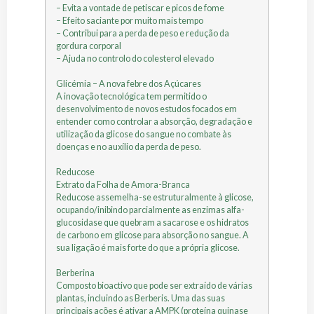
– Evita a vontade de petiscar e picos de fome
– Efeito saciante por muito mais tempo
– Contribui para a perda de peso e redução da
gordura corporal
– Ajuda no controlo do colesterol elevado
Glicémia – A nova febre dos Açúcares
A inovação tecnológica tem permitido o
desenvolvimento de novos estudos focados em
entender como controlar a absorção, degradação e
utilização da glicose do sangue no combate às
doenças e no auxílio da perda de peso.
Reducose
Extrato da Folha de Amora-Branca
Reducose assemelha-se estruturalmente à glicose,
ocupando/inibindo parcialmente as enzimas alfa-
glucosidase que quebram a sacarose e os hidratos
de carbono em glicose para absorção no sangue. A
sua ligação é mais forte do que a própria glicose.
Berberina
Composto bioactivo que pode ser extraído de várias
plantas, incluindo as Berberis. Uma das suas
principais ações é ativar a AMPK (proteína quinase