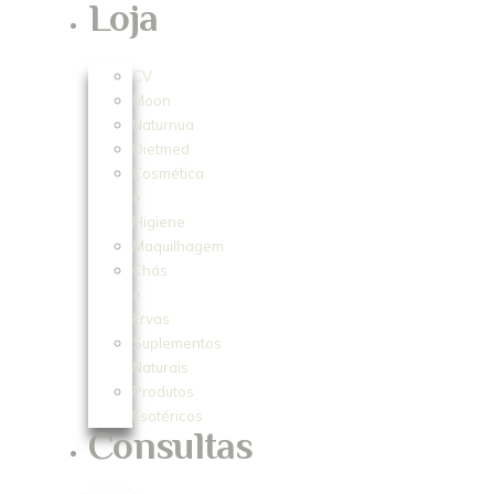
Loja
CV
Moon
Naturnua
Dietmed
Cosmética
e
Higiene
Maquilhagem
Chás
e
Ervas
Suplementos
Naturais
Produtos
Esotéricos
Consultas