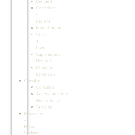
Dietmed
Cosmética
e
Higiene
Maquilhagem
Chás
e
Ervas
Suplementos
Naturais
Produtos
Esotéricos
Consultas
Consultas
Aconselhamento
Naturopático
Terapias
Newsletter
–
Novos
Sentidos