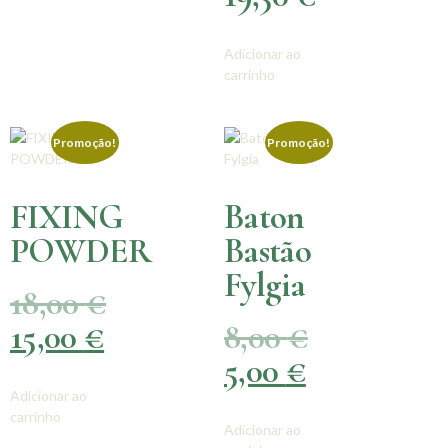
Adicionar ao
carrinho
Promoção!
Promoção!
FIXING
Baton
POWDER
Bastão
Fylgia
18,00
€
15,00
€
8,00
€
5,00
€
Adicionar ao
carrinho
Adicionar ao