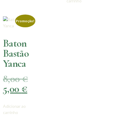
carrinho
Promoção!
Baton
Bastão
Yanca
8,00
€
5,00
€
Adicionar ao
carrinho