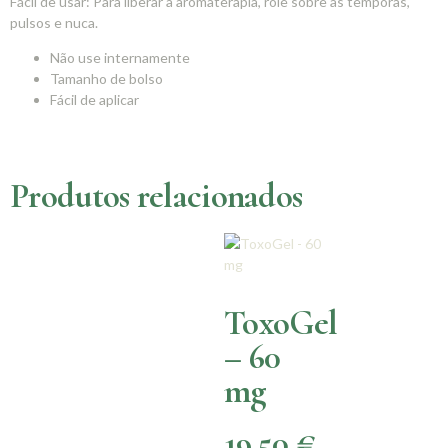
Fácil de usar: Para liberar a aromaterapia, role sobre as têmporas,
pulsos e nuca.
Não use internamente
Tamanho de bolso
Fácil de aplicar
Produtos relacionados
ToxoGel
– 60
mg
19,50
€