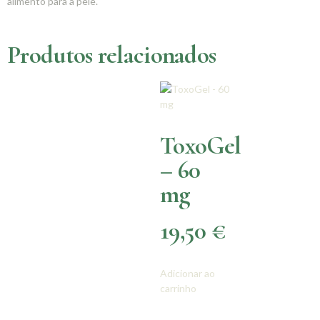
alimento para a pele.
Produtos relacionados
ToxoGel
– 60
mg
19,50
€
Adicionar ao
carrinho