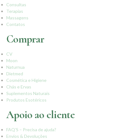
Consultas
Terapias
Massagens
Contatos
Comprar
CV
Moon
Naturnua
Dietmed
Cosmética e Higiene
Chás e Ervas
Suplementos Naturais
Produtos Esotéricos
Apoio ao cliente
FAQ’S – Precisa de ajuda?
Envios & Devoluções