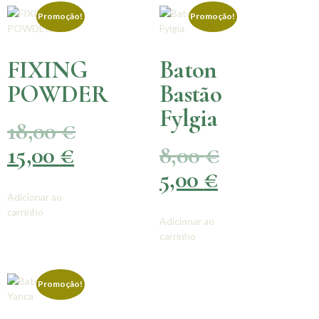
Promoção!
Promoção!
FIXING
Baton
POWDER
Bastão
Fylgia
18,00
€
15,00
€
8,00
€
5,00
€
Adicionar ao
carrinho
Adicionar ao
carrinho
Promoção!