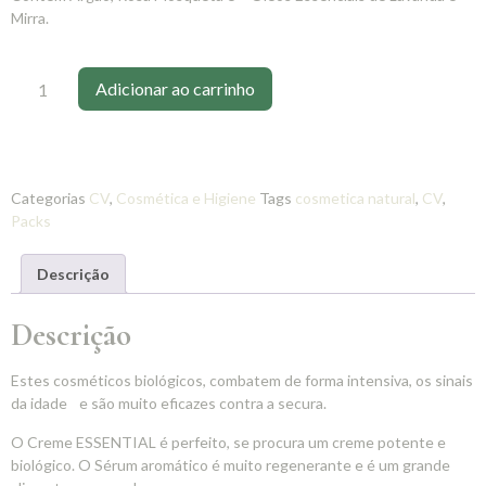
Mirra.
Adicionar ao carrinho
Categorias
CV
,
Cosmética e Higiene
Tags
cosmetica natural
,
CV
,
Packs
Descrição
Descrição
Estes cosméticos biológicos, combatem de forma intensiva, os sinais
da idade e são muito eficazes contra a secura.
O Creme ESSENTIAL é perfeito, se procura um creme potente e
biológico. O Sérum aromático é muito regenerante e é um grande