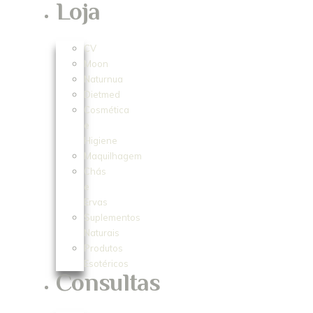
Loja
CV
Moon
Naturnua
Dietmed
Cosmética
e
Higiene
Maquilhagem
Chás
e
Ervas
Suplementos
Naturais
Produtos
Esotéricos
Consultas