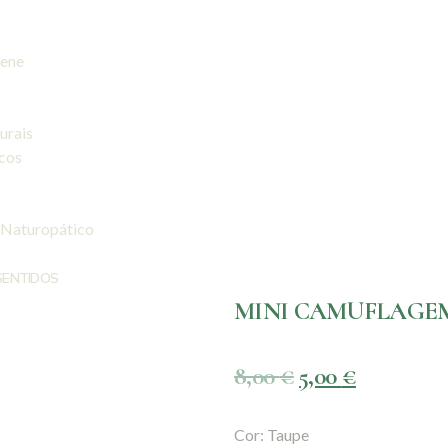
iene
urais
icos
 Naturopático
SENTIDOS
MINI CAMUFLAGEM CR
8,00
€
5,00
€
Cor: Taupe