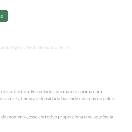
ho
Camuflagem
,
Neutralizador olheiras
al de cobertura. Formulado com matéria-prima com
as cores, textura e densidade baseado nos tons de pele e
o do momento, esse corretivo proporciona uma aparência