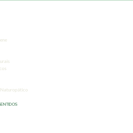
iene
urais
icos
 Naturopático
SENTIDOS