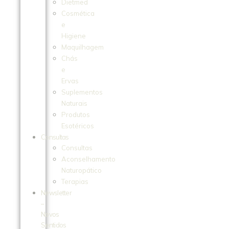
Dietmed
Cosmética
e
Higiene
Maquilhagem
Chás
e
Ervas
Suplementos
Naturais
Produtos
Esotéricos
Consultas
Consultas
Aconselhamento
Naturopático
Terapias
Newsletter
–
Novos
Sentidos