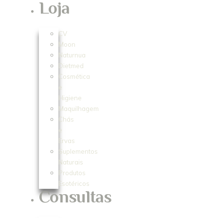
Loja
CV
Moon
Naturnua
Dietmed
Cosmética
e
Higiene
Maquilhagem
Chás
e
Ervas
Suplementos
Naturais
Produtos
Esotéricos
Consultas