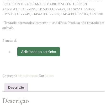
PODE CONTER CORANTES: BARIUM SULFATE, ROSIN
ACRYLATES, CI77891, CI15850, CI77491, CI77492, CI77499,
CI15850, CI77742, CI45410, CI77002, CI45430, CI77019, CI60730.
*Testado dermatologicamente – uso diário. Produto não testado em
animais.
2 em stock
Adicionar ao carrinho
Categoria
Maquilhagem
Tag
Baton
Descrição
Descrição