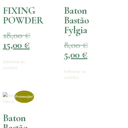
FIXING
Baton
POWDER
Bastão
Fylgia
18,00
€
15,00
€
8,00
€
5,00
€
Adicionar ao
carrinho
Adicionar ao
carrinho
Promoção!
Baton
Bastão