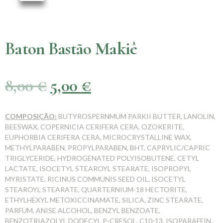
Baton Bastão Makiê
8,00
€
5,00
€
COMPOSIÇÃO:
BUTYROSPERNMUM PARKII BUTTER, LANOLIN,
BEESWAX, COPERNICIA CERIFERA CERA, OZOKERITE,
EUPHORBIA CERIFERA CERA, MICROCRYSTALLINE WAX,
METHYLPARABEN, PROPYLPARABEN, BHT, CAPRYLIC/CAPRIC
TRIGLYCERIDE, HYDROGENATED POLYISOBUTENE, CETYL
LACTATE, ISOCETYL STEAROYL STEARATE, ISOPROPYL
MYRISTATE, RICINUS COMMUNIS SEED OIL, ISOCETYL
STEAROYL STEARATE, QUARTERNIUM-18 HECTORITE,
ETHYLHEXYL METOXICCINAMATE, SILICA, ZINC STEARATE,
PARFUM, ANISE ALCOHOL, BENZYL BENZOATE,
BENZOTRIAZOLYL DODECYL P-CRESOL, C10-13, ISOPARAFFIN.