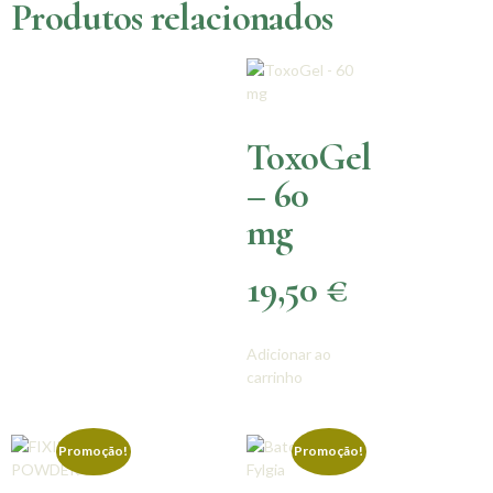
Produtos relacionados
ToxoGel
– 60
mg
19,50
€
Adicionar ao
carrinho
Promoção!
Promoção!