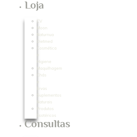
Loja
CV
Moon
Naturnua
Dietmed
Cosmética
e
Higiene
Maquilhagem
Chás
e
Ervas
Suplementos
Naturais
Produtos
Esotéricos
Consultas