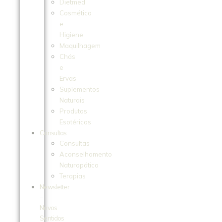
Dietmed
Cosmética
e
Higiene
Maquilhagem
Chás
e
Ervas
Suplementos
Naturais
Produtos
Esotéricos
Consultas
Consultas
Aconselhamento
Naturopático
Terapias
Newsletter
–
Novos
Sentidos