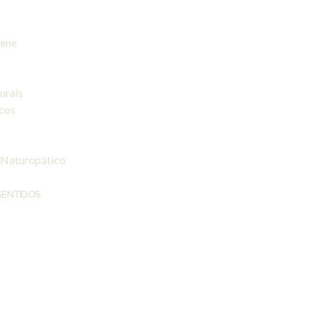
iene
urais
icos
 Naturopático
SENTIDOS