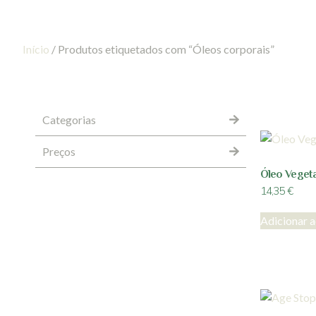
Início
/ Produtos etiquetados com “Óleos corporais”
Categorias
Preços
Óleo Vegeta
14,35
€
Adicionar a