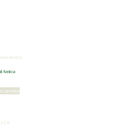
l Arnica
o carrinho