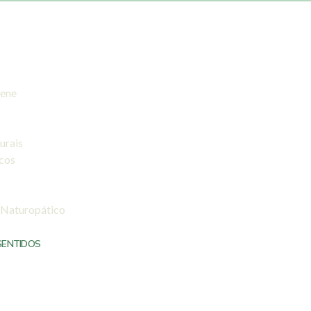
iene
urais
icos
 Naturopático
SENTIDOS