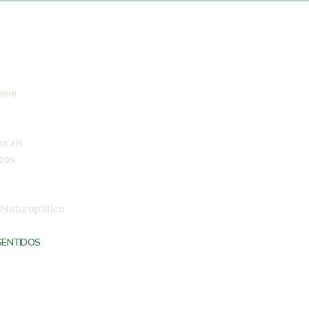
iene
urais
icos
 Naturopático
SENTIDOS