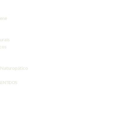
iene
urais
icos
 Naturopático
SENTIDOS